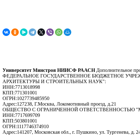
Университет Минстроя НИИСФ РААСН
Дополнительное про
ФЕДЕРАЛЬНОЕ ГОСУДАРСТВЕННОЕ БЮДЖЕТНОЕ УЧРЕ
АРХИТЕКТУРЫ И СТРОИТЕЛЬНЫХ НАУК"
:
ИНН:
7713018998
КПП:
771301001
ОГРН:
1027739485950
Адрес:
127238, Г.Москва, Локомотивный проезд, д.21
ОБЩЕСТВО С ОГРАНИЧЕННОЙ ОТВЕТСТВЕННОСТЬЮ 
ИНН:
7717699709
КПП:
503801001
ОГРН:
1117746374910
Адрес:
141207, Московская обл., г. Пушкино, ул. Тургенева, д. 24