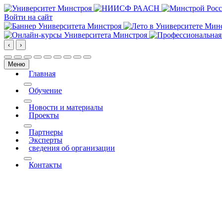
Войти на сайт
‹
›
Меню
Главная
More about: Главная
Обучение
More about: Обучение
Новости и материалы
Проекты
More about: Проекты
Партнеры
Эксперты
сведения об организации
More about: сведения об организации
Контакты