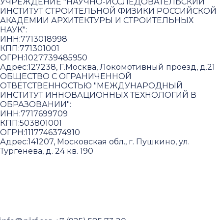
УЧРЕЖДЕНИЕ "НАУЧНО-ИССЛЕДОВАТЕЛЬСКИЙ
ИНСТИТУТ СТРОИТЕЛЬНОЙ ФИЗИКИ РОССИЙСКОЙ
АКАДЕМИИ АРХИТЕКТУРЫ И СТРОИТЕЛЬНЫХ
НАУК"
:
ИНН:
7713018998
КПП:
771301001
ОГРН:
1027739485950
Адрес:
127238, Г.Москва, Локомотивный проезд, д.21
ОБЩЕСТВО С ОГРАНИЧЕННОЙ
ОТВЕТСТВЕННОСТЬЮ "МЕЖДУНАРОДНЫЙ
ИНСТИТУТ ИННОВАЦИОННЫХ ТЕХНОЛОГИЙ В
ОБРАЗОВАНИИ"
:
ИНН:
7717699709
КПП:
503801001
ОГРН:
1117746374910
Адрес:
141207, Московская обл., г. Пушкино, ул.
Тургенева, д. 24 кв. 190
Пользовательское соглашение и политика
конфиденциальности
© 2018-2025. A.POST. Все права защищены
законодательством РФ