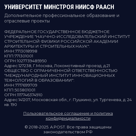
УНИВЕРСИТЕТ МИНСТРОЯ НИИСФ РААСН
Дополнительное профессиональное образование и
отраслевые проекты
ФЕДЕРАЛЬНОЕ ГОСУДАРСТВЕННОЕ БЮДЖЕТНОЕ
УЧРЕЖДЕНИЕ "НАУЧНО-ИССЛЕДОВАТЕЛЬСКИЙ ИНСТИТУТ
СТРОИТЕЛЬНОЙ ФИЗИКИ РОССИЙСКОЙ АКАДЕМИИ
АРХИТЕКТУРЫ И СТРОИТЕЛЬНЫХ НАУК"
:
ИНН:
7713018998
КПП:
771301001
ОГРН:
1027739485950
Адрес:
127238, Г.Москва, Локомотивный проезд, д.21
ОБЩЕСТВО С ОГРАНИЧЕННОЙ ОТВЕТСТВЕННОСТЬЮ
"МЕЖДУНАРОДНЫЙ ИНСТИТУТ ИННОВАЦИОННЫХ
ТЕХНОЛОГИЙ В ОБРАЗОВАНИИ"
:
ИНН:
7717699709
КПП:
503801001
ОГРН:
1117746374910
Адрес:
141207, Московская обл., г. Пушкино, ул. Тургенева, д. 24
кв. 190
Пользовательское соглашение и политика
конфиденциальности
© 2018-2025. A.POST. Все права защищены
законодательством РФ