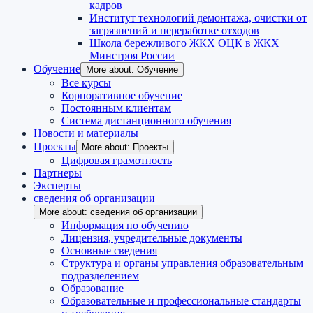
кадров
Институт технологий демонтажа, очистки от
загрязнений и переработке отходов
Школа бережливого ЖКХ ОЦК в ЖКХ
Минстроя России
Обучение
More about: Обучение
Все курсы
Корпоративное обучение
Постоянным клиентам
Система дистанционного обучения
Новости и материалы
Проекты
More about: Проекты
Цифровая грамотность
Партнеры
Эксперты
сведения об организации
More about: сведения об организации
Информация по обучению
Лицензия, учредительные документы
Основные сведения
Структура и органы управления образовательным
подразделением
Образование
Образовательные и профессиональные стандарты