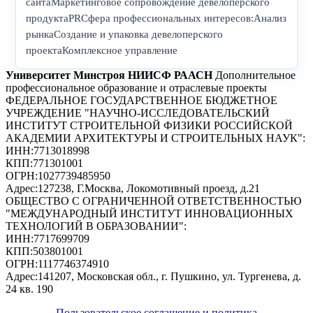
сайтаМаркетинговое сопровождение девелоперского
продуктаPRСфера профессиональных интересов:Анализ
рынкаСоздание и упаковка девелоперского
проектаКомплексное управление
Университет Минстроя НИИСФ РААСН
Дополнительное
профессиональное образование и отраслевые проекты
ФЕДЕРАЛЬНОЕ ГОСУДАРСТВЕННОЕ БЮДЖЕТНОЕ
УЧРЕЖДЕНИЕ "НАУЧНО-ИССЛЕДОВАТЕЛЬСКИЙ
ИНСТИТУТ СТРОИТЕЛЬНОЙ ФИЗИКИ РОССИЙСКОЙ
АКАДЕМИИ АРХИТЕКТУРЫ И СТРОИТЕЛЬНЫХ НАУК"
:
ИНН:
7713018998
КПП:
771301001
ОГРН:
1027739485950
Адрес:
127238, Г.Москва, Локомотивный проезд, д.21
ОБЩЕСТВО С ОГРАНИЧЕННОЙ ОТВЕТСТВЕННОСТЬЮ
"МЕЖДУНАРОДНЫЙ ИНСТИТУТ ИННОВАЦИОННЫХ
ТЕХНОЛОГИЙ В ОБРАЗОВАНИИ"
:
ИНН:
7717699709
КПП:
503801001
ОГРН:
1117746374910
Адрес:
141207, Московская обл., г. Пушкино, ул. Тургенева, д.
24 кв. 190
Пользовательское соглашение и политика