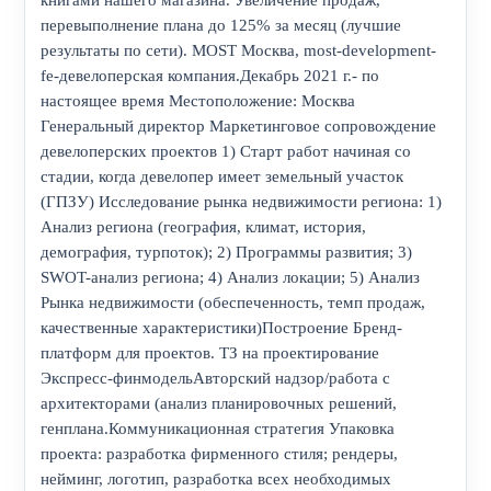
книгами нашего магазина. Увеличение продаж,
перевыполнение плана до 125% за месяц (лучшие
результаты по сети). MOST Москва, most-development-
fe-девелоперская компания.Декабрь 2021 г.- по
настоящее время Местоположение: Москва
Генеральный директор Маркетинговое сопровождение
девелоперских проектов 1) Старт работ начиная со
стадии, когда девелопер имеет земельный участок
(ГПЗУ) Исследование рынка недвижимости региона: 1)
Анализ региона (география, климат, история,
демография, турпоток); 2) Программы развития; 3)
SWOT-анализ региона; 4) Анализ локации; 5) Анализ
Рынка недвижимости (обеспеченность, темп продаж,
качественные характеристики)Построение Бренд-
платформ для проектов. ТЗ на проектирование
Экспресс-финмодельАвторский надзор/работа с
архитекторами (анализ планировочных решений,
генплана.Коммуникационная стратегия Упаковка
проекта: разработка фирменного стиля; рендеры,
нейминг, логотип, разработка всех необходимых