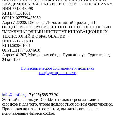
АКАДЕМИИ АРХИТЕКТУРЫ И СТРОИТЕЛЬНЫХ НАУК"
:
ИНН:
7713018998
КПП:
771301001
ОГРН:
1027739485950
Адрес:
127238, Г.Москва, Локомотивный проезд, д.21
ОБЩЕСТВО С ОГРАНИЧЕННОЙ ОТВЕТСТВЕННОСТЬЮ
"МЕЖДУНАРОДНЫЙ ИНСТИТУТ ИННОВАЦИОННЫХ
ТЕХНОЛОГИЙ В ОБРАЗОВАНИИ"
:
ИНН:
7717699709
КПП:
503801001
ОГРН:
1117746374910
Адрес:
141207, Московская обл., г. Пушкино, ул. Тургенева, д.
24 кв. 190
Пользовательское соглашение и политика
конфиденциальности
© 2018-2025. A.POST. Все права защищены
законодательством РФ
info@niisf.org
+7 (925) 585 73 20
Этот сайт использует Cookies с целью персонализации
сервисов и для того, чтобы пользоваться сайтом было удобнее.
Продолжая пользоваться сайтом, вы даете согласие на
использование файлов cookie.