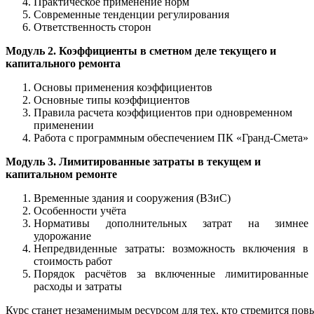
Практическое применение норм
Современные тенденции регулирования
Ответственность сторон
Модуль 2. Коэффициенты в сметном деле текущего и
капитального ремонта
Основы применения коэффициентов
Основные типы коэффициентов
Правила расчета коэффициентов при одновременном
применении
Работа с программным обеспечением ПК «Гранд-Смета»
Модуль 3. Лимитированные затраты в текущем и
капитальном ремонте
Временные здания и сооружения (ВЗиС)
Особенности учёта
Нормативы дополнительных затрат на зимнее
удорожание
Непредвиденные затраты: возможность включения в
стоимость работ
Порядок расчётов за включенные лимитированные
расходы и затраты
Курс
станет
незаменимым
ресурсом
для
тех,
кто
стремится
пов