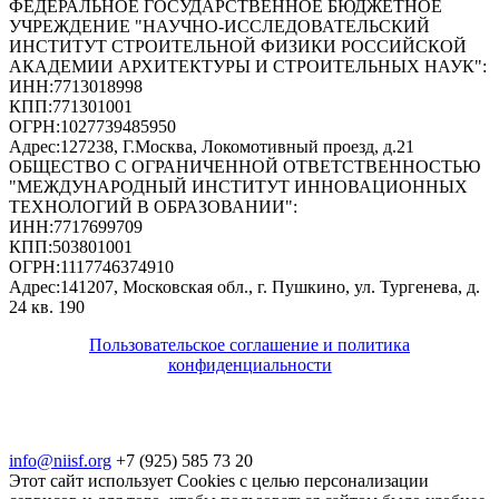
ФЕДЕРАЛЬНОЕ ГОСУДАРСТВЕННОЕ БЮДЖЕТНОЕ
УЧРЕЖДЕНИЕ "НАУЧНО-ИССЛЕДОВАТЕЛЬСКИЙ
ИНСТИТУТ СТРОИТЕЛЬНОЙ ФИЗИКИ РОССИЙСКОЙ
АКАДЕМИИ АРХИТЕКТУРЫ И СТРОИТЕЛЬНЫХ НАУК"
:
ИНН:
7713018998
КПП:
771301001
ОГРН:
1027739485950
Адрес:
127238, Г.Москва, Локомотивный проезд, д.21
ОБЩЕСТВО С ОГРАНИЧЕННОЙ ОТВЕТСТВЕННОСТЬЮ
"МЕЖДУНАРОДНЫЙ ИНСТИТУТ ИННОВАЦИОННЫХ
ТЕХНОЛОГИЙ В ОБРАЗОВАНИИ"
:
ИНН:
7717699709
КПП:
503801001
ОГРН:
1117746374910
Адрес:
141207, Московская обл., г. Пушкино, ул. Тургенева, д.
24 кв. 190
Пользовательское соглашение и политика
конфиденциальности
© 2018-2025. A.POST. Все права защищены
законодательством РФ
info@niisf.org
+7 (925) 585 73 20
Этот сайт использует Cookies с целью персонализации