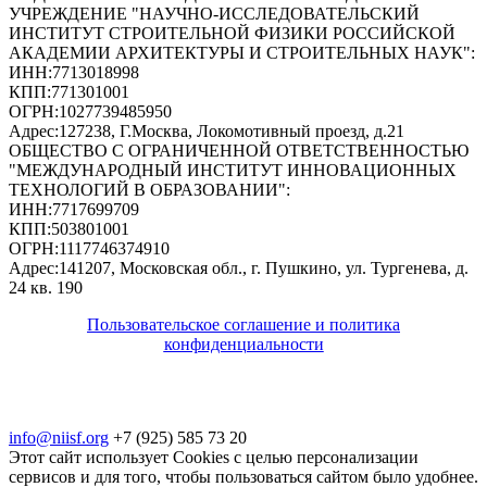
УЧРЕЖДЕНИЕ "НАУЧНО-ИССЛЕДОВАТЕЛЬСКИЙ
ИНСТИТУТ СТРОИТЕЛЬНОЙ ФИЗИКИ РОССИЙСКОЙ
АКАДЕМИИ АРХИТЕКТУРЫ И СТРОИТЕЛЬНЫХ НАУК"
:
ИНН:
7713018998
КПП:
771301001
ОГРН:
1027739485950
Адрес:
127238, Г.Москва, Локомотивный проезд, д.21
ОБЩЕСТВО С ОГРАНИЧЕННОЙ ОТВЕТСТВЕННОСТЬЮ
"МЕЖДУНАРОДНЫЙ ИНСТИТУТ ИННОВАЦИОННЫХ
ТЕХНОЛОГИЙ В ОБРАЗОВАНИИ"
:
ИНН:
7717699709
КПП:
503801001
ОГРН:
1117746374910
Адрес:
141207, Московская обл., г. Пушкино, ул. Тургенева, д.
24 кв. 190
Пользовательское соглашение и политика
конфиденциальности
© 2018-2025. A.POST. Все права защищены
законодательством РФ
info@niisf.org
+7 (925) 585 73 20
Этот сайт использует Cookies с целью персонализации
сервисов и для того, чтобы пользоваться сайтом было удобнее.