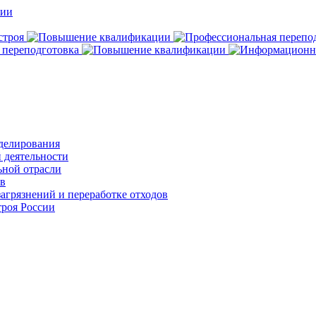
делирования
 деятельности
ьной отрасли
ов
агрязнений и переработке отходов
роя России