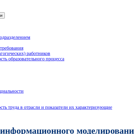
ии
подразделением
 требования
агогических) работников
сть образовательного процесса
нциальности
ть труда в отрасли и показатели их характеризующие
и информационного моделировани