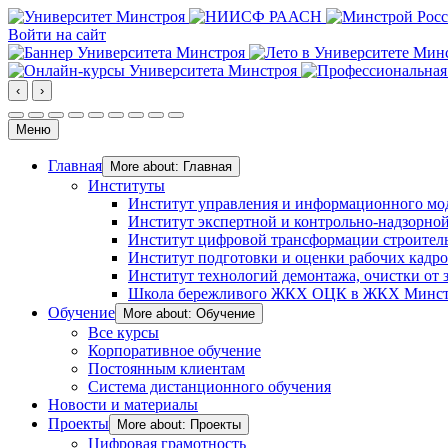
Войти на сайт
‹
›
Меню
Главная
More about: Главная
Институты
Институт управления и информационного мо
Институт экспертной и контрольно-надзорной
Институт цифровой трансформации строител
Институт подготовки и оценки рабочих кадр
Институт технологий демонтажа, очистки от з
Школа бережливого ЖКХ ОЦК в ЖКХ Минст
Обучение
More about: Обучение
Все курсы
Корпоративное обучение
Постоянным клиентам
Система дистанционного обучения
Новости и материалы
Проекты
More about: Проекты
Цифровая грамотность