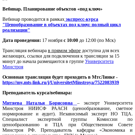
Вебинар. Планирование объектов «под ключ»
Вебинар проводится в рамках
экспресс-курса
"Ценообразование в объектах под ключ: полный цикл
реализации"
Дата проведения:
17 ноября
с 10:00
до 12:00 (по Мск)
Трансляция вебинара
в прямом эфире
доступна для всех
желающих, ссылки для подключения к трансляции за 15
минут до начала размещаются в группе
Университета
Минстроя
Основная трансляция будет проходить в МтсЛинке -
https://my.mts-link.ru/j/UniversitetMinstroya/7522083939
Преподаватель курса/вебинара:
Митяева Наталья Борисовна
– эксперт Университета
Минстроя НИИСФ РААСН (ценообразование, сметное
нормирование и аудит). Независимый эксперт НО ТЦА.
Специалист экспертной группы Комиссии по
ценообразованию и ТЦА при Общественном Совете
Минстроя РФ. Преподаватель кафедры «Экономика и