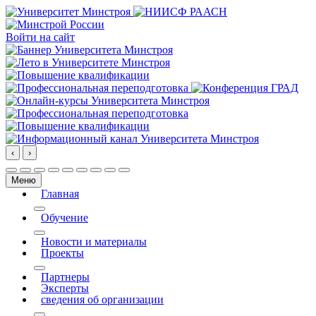
Войти на сайт
‹
›
Меню
Главная
More about: Главная
Обучение
More about: Обучение
Новости и материалы
Проекты
More about: Проекты
Партнеры
Эксперты
сведения об организации