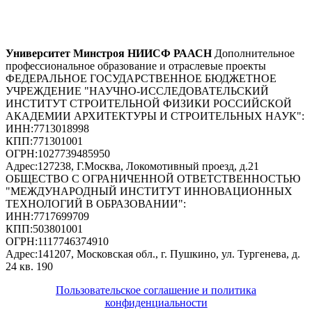
Университет Минстроя НИИСФ РААСН
Дополнительное
профессиональное образование и отраслевые проекты
ФЕДЕРАЛЬНОЕ ГОСУДАРСТВЕННОЕ БЮДЖЕТНОЕ
УЧРЕЖДЕНИЕ "НАУЧНО-ИССЛЕДОВАТЕЛЬСКИЙ
ИНСТИТУТ СТРОИТЕЛЬНОЙ ФИЗИКИ РОССИЙСКОЙ
АКАДЕМИИ АРХИТЕКТУРЫ И СТРОИТЕЛЬНЫХ НАУК"
:
ИНН:
7713018998
КПП:
771301001
ОГРН:
1027739485950
Адрес:
127238, Г.Москва, Локомотивный проезд, д.21
ОБЩЕСТВО С ОГРАНИЧЕННОЙ ОТВЕТСТВЕННОСТЬЮ
"МЕЖДУНАРОДНЫЙ ИНСТИТУТ ИННОВАЦИОННЫХ
ТЕХНОЛОГИЙ В ОБРАЗОВАНИИ"
:
ИНН:
7717699709
КПП:
503801001
ОГРН:
1117746374910
Адрес:
141207, Московская обл., г. Пушкино, ул. Тургенева, д.
24 кв. 190
Пользовательское соглашение и политика
конфиденциальности