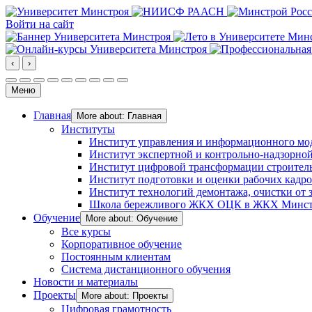
Войти на сайт
‹
›
Меню
Главная
More about: Главная
Институты
Институт управления и информационного мо
Институт экспертной и контрольно-надзорной
Институт цифровой трансформации строител
Институт подготовки и оценки рабочих кадр
Институт технологий демонтажа, очистки от з
Школа бережливого ЖКХ ОЦК в ЖКХ Минст
Обучение
More about: Обучение
Все курсы
Корпоративное обучение
Постоянным клиентам
Система дистанционного обучения
Новости и материалы
Проекты
More about: Проекты
Цифровая грамотность