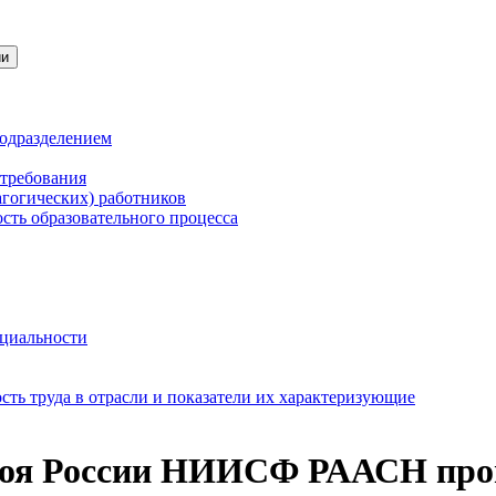
ии
подразделением
 требования
агогических) работников
сть образовательного процесса
нциальности
ть труда в отрасли и показатели их характеризующие
оя России НИИСФ РААСН прош