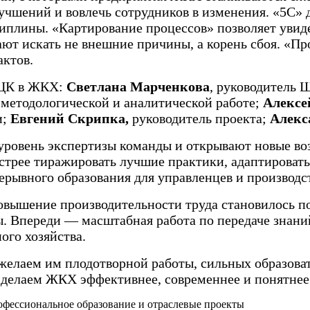
чшений и вовлечь сотрудников в изменения. «5С» 
иплины. «Картирование процессов» позволяет увиде
ют искать не внешние причины, а корень сбоя. «Пр
актов.
ОЦК в ЖКХ:
Светлана Марченкова
, руководитель
 методологической и аналитической работе;
Алексе
и;
Евгений Скрипка,
руководитель проекта;
Алекс
ровень экспертизы команды и открывают новые воз
трее тиражировать лучшие практики, адаптировать
рерывного образования для управленцев и производ
повышение производительности труда становилось 
ны. Впереди — масштабная работа по передаче зна
го хозяйства.
желаем им плодотворной работы, сильных образова
делаем ЖКХ эффективнее, современнее и понятнее
фессиональное образование и отраслевые проекты