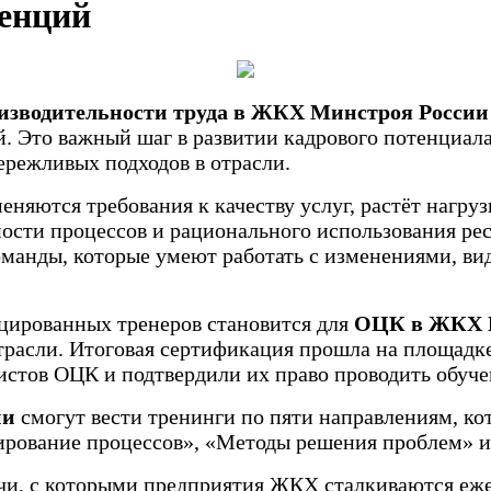
тенций
оизводительности труда в ЖКХ Минстроя Росс
. Это важный шаг в развитии кадрового потенциал
режливых подходов в отрасли.
няются требования к качеству услуг, растёт нагру
сти процессов и рационального использования ресу
манды, которые умеют работать с изменениями, вид
цированных тренеров становится для
ОЦК в ЖКХ 
трасли. Итоговая сертификация прошла на площадк
истов ОЦК и подтвердили их право проводить обуч
ии
смогут вести тренинги по пяти направлениям, к
ирование процессов», «Методы решения проблем» и
чи, с которыми предприятия ЖКХ сталкиваются еж