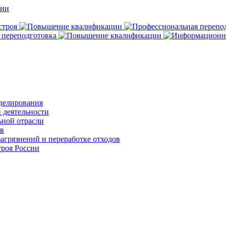
делирования
 деятельности
ьной отрасли
ов
агрязнений и переработке отходов
роя России