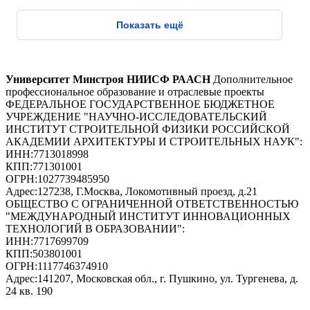
Показать ещё
Университет Минстроя НИИСФ РААСН
Дополнительное
профессиональное образование и отраслевые проекты
ФЕДЕРАЛЬНОЕ ГОСУДАРСТВЕННОЕ БЮДЖЕТНОЕ
УЧРЕЖДЕНИЕ "НАУЧНО-ИССЛЕДОВАТЕЛЬСКИЙ
ИНСТИТУТ СТРОИТЕЛЬНОЙ ФИЗИКИ РОССИЙСКОЙ
АКАДЕМИИ АРХИТЕКТУРЫ И СТРОИТЕЛЬНЫХ НАУК"
:
ИНН:
7713018998
КПП:
771301001
ОГРН:
1027739485950
Адрес:
127238, Г.Москва, Локомотивный проезд, д.21
ОБЩЕСТВО С ОГРАНИЧЕННОЙ ОТВЕТСТВЕННОСТЬЮ
"МЕЖДУНАРОДНЫЙ ИНСТИТУТ ИННОВАЦИОННЫХ
ТЕХНОЛОГИЙ В ОБРАЗОВАНИИ"
:
ИНН:
7717699709
КПП:
503801001
ОГРН:
1117746374910
Адрес:
141207, Московская обл., г. Пушкино, ул. Тургенева, д.
24 кв. 190