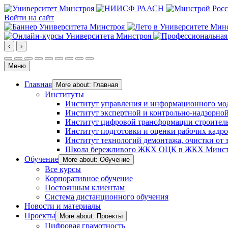
Войти на сайт
‹
›
Меню
Главная
More about: Главная
Институты
Институт управления и информационного мо
Институт экспертной и контрольно-надзорной
Институт цифровой трансформации строител
Институт подготовки и оценки рабочих кадр
Институт технологий демонтажа, очистки от з
Школа бережливого ЖКХ ОЦК в ЖКХ Минст
Обучение
More about: Обучение
Все курсы
Корпоративное обучение
Постоянным клиентам
Система дистанционного обучения
Новости и материалы
Проекты
More about: Проекты
Цифровая грамотность