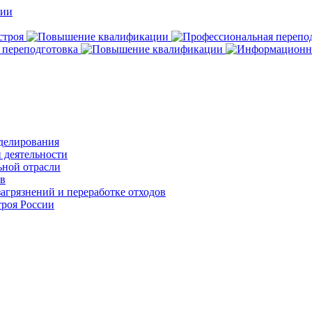
делирования
 деятельности
ьной отрасли
ов
агрязнений и переработке отходов
роя России