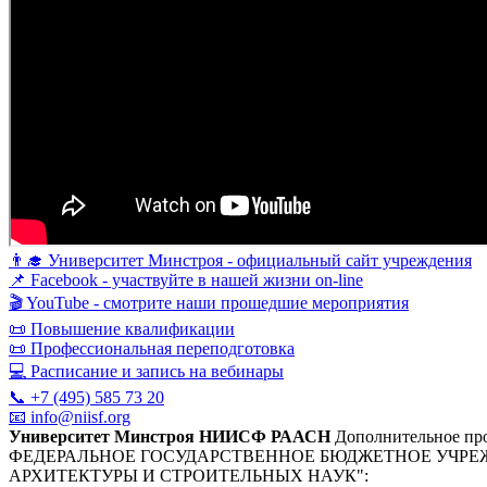
👨‍🎓 Университет Минстроя - официальный сайт учреждения
📌 Facebook - участвуйте в нашей жизни on-line
🎬 YouTube - смотрите наши прошедшие мероприятия
📜 Повышение квалификации
📜 Профессиональная переподготовка
💻 Расписание и запись на вебинары
📞 +7 (495) 585 73 20
📧 info@niisf.org
Университет Минстроя НИИСФ РААСН
Дополнительное про
ФЕДЕРАЛЬНОЕ ГОСУДАРСТВЕННОЕ БЮДЖЕТНОЕ УЧРЕ
АРХИТЕКТУРЫ И СТРОИТЕЛЬНЫХ НАУК"
: