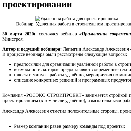
проектировании
Вебинар. Удаленная работа в строительном проектирова
30 марта 2020г.
состоялся вебинар
«Применение современн
Минстроя.
Автор и ведущий вебинара:
Лапыгин Александр Алексеевич
В процессе вебинара были рассмотрены следующие вопросы:
предпосылки для организации удалённой работы в строи
возможности, которые предоставляют современные технол
плюсы и минусы работы удалённо, мероприятия по мини
описание конкретных решений и программных продуктов
Компания «РОСЭКО-СТРОЙПРОЕКТ» занимается стройкой посре
проектированием (в том числе удалённо), изыскательными раб
Александр Алексеевич отметил положительные стороны, прои
Размер компании равен размеру команды под проекты: