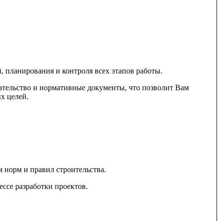
овать Вам наиболее подходящие и эффективные
еделить, где нужно сосредоточиться для дальнейшего
 планирования и контроля всех этапов работы.
дательство и нормативные документы, что позволит Вам
ых целей.
омпетенциями
тавить Вам рекомендации по обучению, включая темы,
мат и другие рекомендации, учитывая Ваши индивидуальные
м норм и правил строительства.
.
ссе разработки проектов.