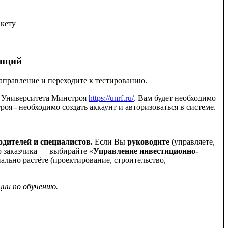
нкету
ства и ЖКХ. Пользователи могут использовать систему
енций
ависимости от того какую должность Вы занимаете, в какой
аправление и переходите к тестированию.
я Университета Минстроя
https://unrf.ru/
. Вам будет необходимо
оя - необходимо создать аккаунт и авторизоваться в системе.
 ПО ВАШЕМУ ОБУЧЕНИЮ,
одителей и специалистов.
Если Вы
руководите
(управляете,
о заказчика — выбирайте «
Управление инвестиционно-
ально растёте (проектирование, строительство,
ии по обучению.
шения уровня Ваших компетенций, ей необходимо