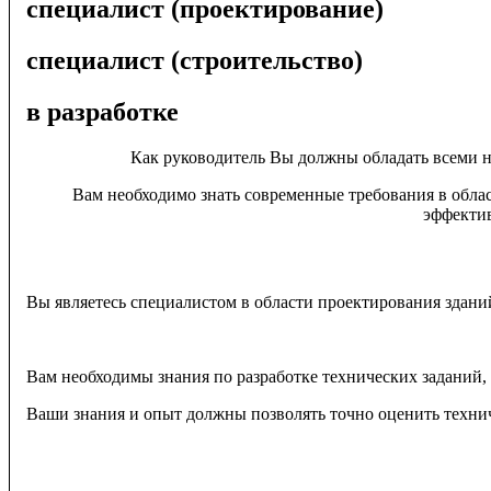
специалист (проектирование)
2
специалист (строительство)
Тестирование и оценка входного уровня подготовки в сист
в разработке
образовательные модули и программы. Также, эта информаци
развития.
Как руководитель Вы должны обладать всеми н
Вам необходимо знать современные требования в облас
эффектив
По результатам тестирования Вы можете сформировать Се
3
Получите рекомендации по обучению от УМного к
Вы являетесь специалистом в области проектирования здани
После проведения тестирования и оценки Вашего входного 
которые будут наиболее полезными для дальнейшего развит
потребности и возможности.
Вам необходимы знания по разработке технических заданий,
Благодаря этим рекомендациям Вы сможете максимально эффе
Ваши знания и опыт должны позволять точно оценить технич
4