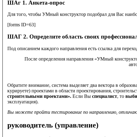
ШАг 1. Анкета-опрос
Для того, чтобы УМный конструктор подобрал для Вас наиб
Вы находитесь на главной странице "Умного конструктора" 
[forms ID=63]
Система предназначена для развития и формирования цифров
бесплатно.
ШАГ 2. Определите область своих профессиона
"УМный конструктор" поможет Вам оценить свои цифровые н
Под описанием каждого направления есть ссылка для перехо
сфере работаете, какими компетенциями и насколько хорошо
После определения направления «УМный конструкто
авт
ДЛЯ ТОГО, ЧТОБЫ УМН
Обратите внимание, с
истема выделяет два вектора в образ
курируете) проектами в области проектирования, строительс
вам необходимо пройти следующий м
строительными проектами».
Если Вы
специалист
, то
выби
эксплуатация).
1
Вы можете пройти тестирование по направлению, отличающ
руководитель (управление)
Для того чтобы система "УМный конструктор" смогла порек
познакомиться с Вами.