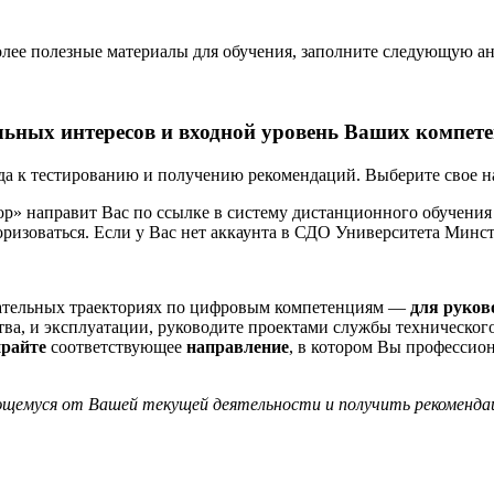
олее полезные материалы для обучения, заполните следующую а
Университета Минстроя.
ых навыков специалистов и руководителей в области строитель
льных интересов и входной уровень Ваших компет
авыки и выбрать свою личную образовательную траекторию в з
да к тестированию и получению рекомендаций. Выберите свое н
 Вы уже владеете ими.
р» направит Вас по ссылке в систему дистанционного обучени
оризоваться. Если у Вас нет аккаунта в СДО Университета Минстр
ЫЙ КОНСТРУКТОР ДАЛ ВАМ РЕКОМЕНДАцИИ
овательных траекториях по цифровым компетенциям —
для руков
тва, и эксплуатации, руководите проектами службы техническог
аршрут
райте
соответствующее
направление
, в котором Вы профессион
емуся от Вашей текущей деятельности и получить рекомендац
Пройдите опрос-анкетирование
омендовать Вам образовательные модули и программы для повы