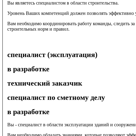
Вы являетесь специалистом в области строительства.
Вы можете выбрать отдельные модули или курсы из пре
Уровень Ваших компетенций должен позволять эффективно у
Вам необходимо координировать работу команды, следить за 
Курсы обучения в системе "УМный конструктор" разраб
строительных норм и правил.
записи круглых столов и семинаров, презентации, нормати
интеракти
специалист (эксплуатация)
Кроме того, система "УМный конструктор" предоставляет в
которы
По окончании курса обучения в системе "УМный конструкт
в разработке
переподготовке, подтверждающего Ваше ус
технический заказчик
специалист по сметному делу
в разработке
Вы - специалист в области эксплуатации зданий и сооружен
Вам необходимо обладать знаниями, которые позволяют эфф