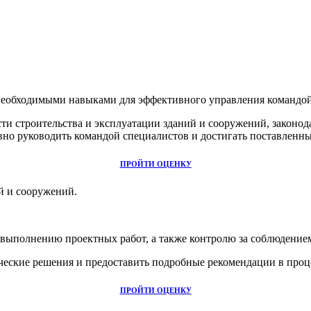
Пройдите тестирование
еме "УМный конструктор" необходимы для того, чтобы рекоменд
я поможет Вам понять свой текущий уровень компетенций и опр
еобходимыми навыками для эффективного управления командой,
ти строительства и эксплуатации зданий и сооружений, законо
но руководить командой специалистов и достигать поставленн
ртификат, который будет подтверждать Ваш уровень владения к
ПРОЙТИ ОЦЕНКУ
онструктора
й и сооружений.
уровня подготовки система "УМный конструктор" сможет предос
ия Ваших компетенций: продолжительность курса обучения, фор
 выполнению проектных работ, а также контролю за соблюдение
ктивно использовать свое время и ресурсы в процессе обучения
еские решения и предоставить подробные рекомендации в проце
ПРОЙТИ ОЦЕНКУ
Пройдите обучение