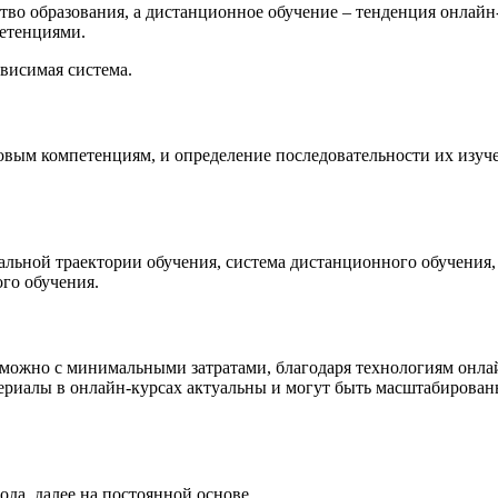
о образования, а дистанционное обучение – тенденция онлайн-
етенциями.
висимая система.
ым компетенциям, и определение последовательности их изучен
ьной траектории обучения, система дистанционного обучения, ч
го обучения.
зможно с минимальными затратами, благодаря технологиям онла
ериалы в онлайн-курсах актуальны и могут быть масштабированы
года, далее на постоянной основе.