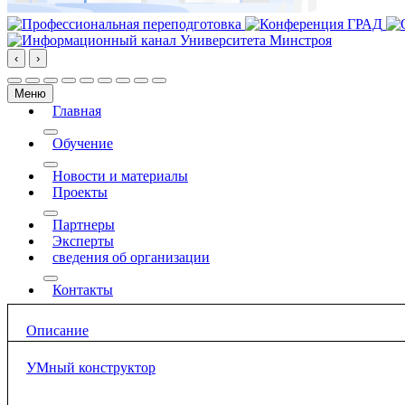
‹
›
Меню
Главная
More about: Главная
Обучение
More about: Обучение
Новости и материалы
Проекты
More about: Проекты
Партнеры
Эксперты
сведения об организации
More about: сведения об организации
Контакты
Описание
УМный конструктор
«УМный конструктор» - это система построен