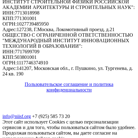
ИНСТИТУТ СТРОИТЕЛЬНОЙ ФИЗИКИ РОССИЙСКОЙ
АКАДЕМИИ АРХИТЕКТУРЫ И СТРОИТЕЛЬНЫХ НАУК"
:
ИНН:
7713018998
КПП:
771301001
ОГРН:
1027739485950
Адрес:
127238, Г.Москва, Локомотивный проезд, д.21
ОБЩЕСТВО С ОГРАНИЧЕННОЙ ОТВЕТСТВЕННОСТЬЮ
"МЕЖДУНАРОДНЫЙ ИНСТИТУТ ИННОВАЦИОННЫХ
ТЕХНОЛОГИЙ В ОБРАЗОВАНИИ"
:
ИНН:
7717699709
КПП:
503801001
ОГРН:
1117746374910
Адрес:
141207, Московская обл., г. Пушкино, ул. Тургенева, д.
24 кв. 190
Пользовательское соглашение и политика
конфиденциальности
© 2018-2025. A.POST. Все права защищены
законодательством РФ
info@niisf.org
+7 (925) 585 73 20
Этот сайт использует Cookies с целью персонализации
сервисов и для того, чтобы пользоваться сайтом было удобнее.
Продолжая пользоваться сайтом, вы даете согласие на