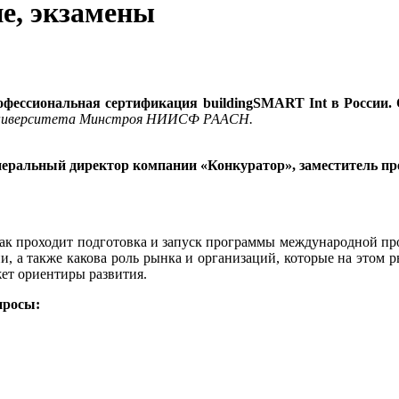
е, экзамены
фессиональная сертификация buildingSMART Int в России. 
 Университета Минстроя НИИСФ РААСН.
енеральный директор компании «Конкуратор», заместитель пр
как проходит подготовка и запуск программы международной пр
ии, а также какова роль рынка и организаций, которые на это
жет ориентиры развития.
просы: