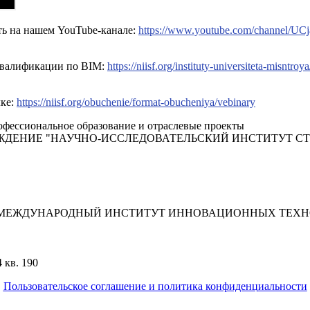
ть на нашем YouTube-канале:
https://www.youtube.com/channel/
квалификации по BIM:
https://niisf.org/instituty-universiteta-misntroy
лке:
https://niisf.org/obuchenie/format-obucheniya/vebinary
фессиональное образование и отраслевые проекты
ЖДЕНИЕ "НАУЧНО-ИССЛЕДОВАТЕЛЬСКИЙ ИНСТИТУТ С
"МЕЖДУНАРОДНЫЙ ИНСТИТУТ ИННОВАЦИОННЫХ ТЕХНО
 кв. 190
Пользовательское соглашение и политика конфиденциальности
© 2018-2025. A.POST. Все права защищены законодательством Р