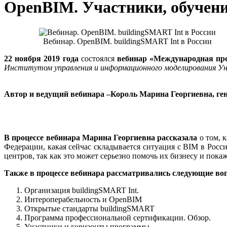
OpenBIM. Участники, обучени
Вебинар. OpenBIM. buildingSMART Int в России
22 ноября 2019 года
состоялся
вебинар «
Международная про
Институтом управления и информационного моделирования
Автор и ведущий вебинара –Король Марина Георгиевна
, г
В процессе вебинара Марина Георгиевна ра
ссказала
о том, 
Федерации, какая сейчас складывается ситуация с BIM в Росс
центров, так как это может серьезно помочь их бизнесу и пока
Также в процессе вебинара рассматривались следующие во
Организация buildingSMART Int.
Интероперабельность и OpenBIM
Открытые стандарты buildingSMART
Программа профессиональной сертификации. Обзор.
Участники и горизонты программы