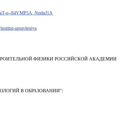
UCjaT-o--84VMP5A_NpdnJ1A
a/institut-upravleniya
ТРОИТЕЛЬНОЙ ФИЗИКИ РОССИЙСКОЙ АКАДЕМИИ
ЛОГИЙ В ОБРАЗОВАНИИ"
:
Ф