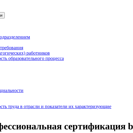
ии
подразделением
 требования
агогических) работников
сть образовательного процесса
нциальности
ть труда в отрасли и показатели их характеризующие
ессиональная сертификация bu