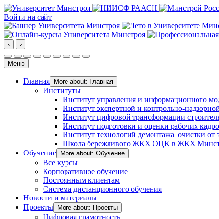
Войти на сайт
‹
›
Меню
Главная
More about: Главная
Институты
Институт управления и информационного мо
Институт экспертной и контрольно-надзорной
Институт цифровой трансформации строител
Институт подготовки и оценки рабочих кадр
Институт технологий демонтажа, очистки от з
Школа бережливого ЖКХ ОЦК в ЖКХ Минст
Обучение
More about: Обучение
Все курсы
Корпоративное обучение
Постоянным клиентам
Система дистанционного обучения
Новости и материалы
Проекты
More about: Проекты
Цифровая грамотность