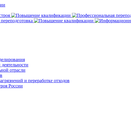
делирования
 деятельности
ьной отрасли
ов
агрязнений и переработке отходов
роя России