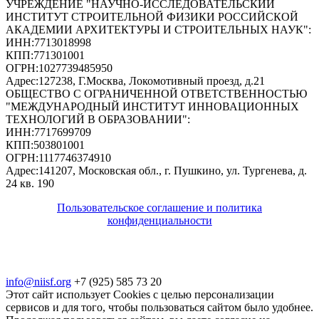
УЧРЕЖДЕНИЕ "НАУЧНО-ИССЛЕДОВАТЕЛЬСКИЙ
ИНСТИТУТ СТРОИТЕЛЬНОЙ ФИЗИКИ РОССИЙСКОЙ
АКАДЕМИИ АРХИТЕКТУРЫ И СТРОИТЕЛЬНЫХ НАУК"
:
ИНН:
7713018998
КПП:
771301001
ОГРН:
1027739485950
Адрес:
127238, Г.Москва, Локомотивный проезд, д.21
ОБЩЕСТВО С ОГРАНИЧЕННОЙ ОТВЕТСТВЕННОСТЬЮ
"МЕЖДУНАРОДНЫЙ ИНСТИТУТ ИННОВАЦИОННЫХ
ТЕХНОЛОГИЙ В ОБРАЗОВАНИИ"
:
ИНН:
7717699709
КПП:
503801001
ОГРН:
1117746374910
Адрес:
141207, Московская обл., г. Пушкино, ул. Тургенева, д.
24 кв. 190
Пользовательское соглашение и политика
конфиденциальности
© 2018-2025. A.POST. Все права защищены
законодательством РФ
info@niisf.org
+7 (925) 585 73 20
Этот сайт использует Cookies с целью персонализации
сервисов и для того, чтобы пользоваться сайтом было удобнее.