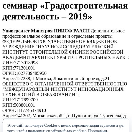
семинар «Градостроительная
деятельность – 2019»
Университет Минстроя НИИСФ РААСН
Дополнительное
профессиональное образование и отраслевые проекты
ФЕДЕРАЛЬНОЕ ГОСУДАРСТВЕННОЕ БЮДЖЕТНОЕ
УЧРЕЖДЕНИЕ "НАУЧНО-ИССЛЕДОВАТЕЛЬСКИЙ
ИНСТИТУТ СТРОИТЕЛЬНОЙ ФИЗИКИ РОССИЙСКОЙ
АКАДЕМИИ АРХИТЕКТУРЫ И СТРОИТЕЛЬНЫХ НАУК"
:
ИНН:
7713018998
КПП:
771301001
ОГРН:
1027739485950
Адрес:
127238, Г.Москва, Локомотивный проезд, д.21
ОБЩЕСТВО С ОГРАНИЧЕННОЙ ОТВЕТСТВЕННОСТЬЮ
"МЕЖДУНАРОДНЫЙ ИНСТИТУТ ИННОВАЦИОННЫХ
ТЕХНОЛОГИЙ В ОБРАЗОВАНИИ"
:
ИНН:
7717699709
КПП:
503801001
ОГРН:
1117746374910
Адрес:
141207, Московская обл., г. Пушкино, ул. Тургенева, д.
24 кв. 190
Этот сайт использует Cookies с целью персонализации сервисов и для
Пользовательское соглашение и политика
того, чтобы пользоваться сайтом было удобнее. Продолжая