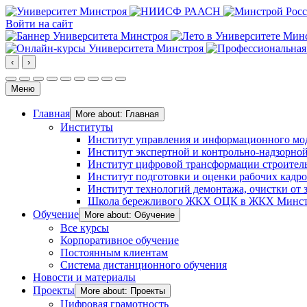
Войти на сайт
‹
›
Меню
Главная
More about: Главная
Институты
Институт управления и информационного мо
Институт экспертной и контрольно-надзорной
Институт цифровой трансформации строител
Институт подготовки и оценки рабочих кадр
Институт технологий демонтажа, очистки от з
Школа бережливого ЖКХ ОЦК в ЖКХ Минст
Обучение
More about: Обучение
Все курсы
Корпоративное обучение
Постоянным клиентам
Система дистанционного обучения
Новости и материалы
Проекты
More about: Проекты
Цифровая грамотность