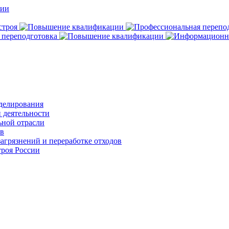
делирования
 деятельности
ьной отрасли
ов
агрязнений и переработке отходов
роя России