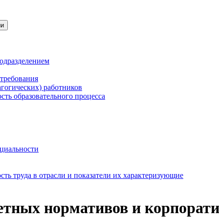
ии
подразделением
 требования
агогических) работников
сть образовательного процесса
нциальности
ть труда в отрасли и показатели их характеризующие
метных нормативов и корпорат