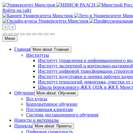
Войти на сайт
‹
›
Меню
Главная
More about: Главная
Институты
Институт управления и информационного мо
Институт экспертной и контрольно-надзорной
Институт цифровой трансформации строител
Институт подготовки и оценки рабочих кадр
Институт технологий демонтажа, очистки от з
Школа бережливого ЖКХ ОЦК в ЖКХ Минст
Обучение
More about: Обучение
Все курсы
Корпоративное обучение
Постоянным клиентам
Система дистанционного обучения
Новости и материалы
Проекты
More about: Проекты
Цифровая грамотность