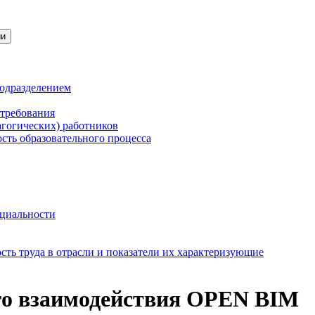
ии
подразделением
 требования
агогических) работников
сть образовательного процесса
нциальности
ть труда в отрасли и показатели их характеризующие
го взаимодействия OPEN BIM