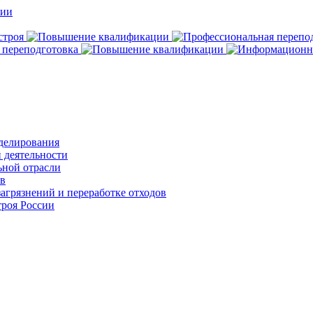
делирования
 деятельности
ьной отрасли
ов
агрязнений и переработке отходов
роя России