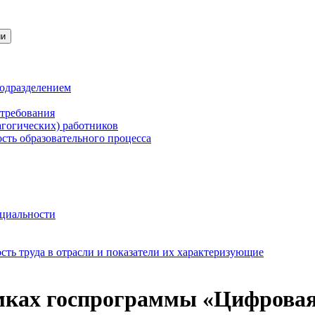
ии
подразделением
 требования
агогических) работников
сть образовательного процесса
нциальности
ть труда в отрасли и показатели их характеризующие
амках госпрограммы «Цифрова