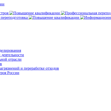
делирования
 деятельности
ьной отрасли
ов
агрязнений и переработке отходов
роя России