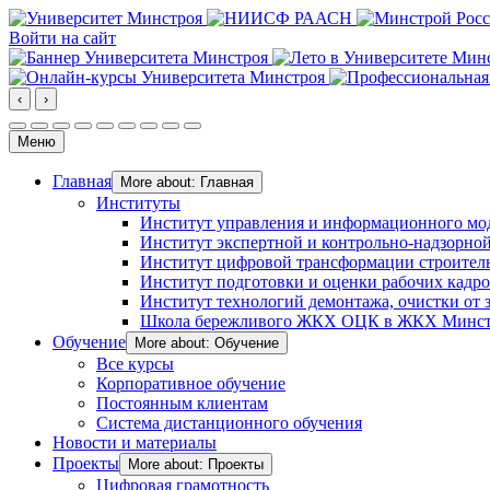
Войти на сайт
‹
›
Меню
Главная
More about: Главная
Институты
Институт управления и информационного мо
Институт экспертной и контрольно-надзорной
Институт цифровой трансформации строител
Институт подготовки и оценки рабочих кадр
Институт технологий демонтажа, очистки от з
Школа бережливого ЖКХ ОЦК в ЖКХ Минст
Обучение
More about: Обучение
Все курсы
Корпоративное обучение
Постоянным клиентам
Система дистанционного обучения
Новости и материалы
Проекты
More about: Проекты
Цифровая грамотность