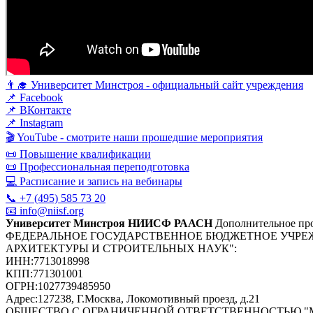
👨‍🎓 Университет Минстроя - официальный сайт учреждения
📌 Facebook
📌 ВКонтакте
📌 Instagram
🎬 YouTube - смотрите наши прошедшие мероприятия
📜 Повышение квалификации
📜 Профессиональная переподготовка
💻 Расписание и запись на вебинары
📞 +7 (495) 585 73 20
📧 info@niisf.org
Университет Минстроя НИИСФ РААСН
Дополнительное про
ФЕДЕРАЛЬНОЕ ГОСУДАРСТВЕННОЕ БЮДЖЕТНОЕ УЧРЕ
АРХИТЕКТУРЫ И СТРОИТЕЛЬНЫХ НАУК"
:
ИНН:
7713018998
КПП:
771301001
ОГРН:
1027739485950
Адрес:
127238, Г.Москва, Локомотивный проезд, д.21
ОБЩЕСТВО С ОГРАНИЧЕННОЙ ОТВЕТСТВЕННОСТЬЮ 