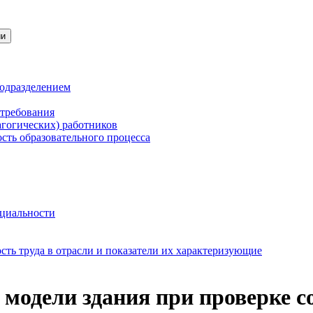
ии
подразделением
 требования
агогических) работников
сть образовательного процесса
нциальности
ть труда в отрасли и показатели их характеризующие
одели здания при проверке с