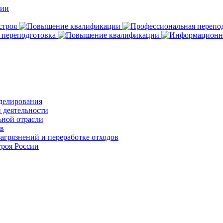
делирования
 деятельности
ьной отрасли
ов
агрязнений и переработке отходов
роя России