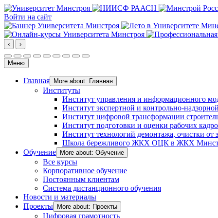
Войти на сайт
‹
›
Меню
Главная
More about: Главная
Институты
Институт управления и информационного мо
Институт экспертной и контрольно-надзорной
Институт цифровой трансформации строител
Институт подготовки и оценки рабочих кадр
Институт технологий демонтажа, очистки от з
Школа бережливого ЖКХ ОЦК в ЖКХ Минст
Обучение
More about: Обучение
Все курсы
Корпоративное обучение
Постоянным клиентам
Система дистанционного обучения
Новости и материалы
Проекты
More about: Проекты
Цифровая грамотность