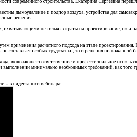
ности современного строительства, Екатерина Сергеевна переш
звестны дымоудаление и подпор воздуха, устройства для самоза
очные решения.
, охватывающими не только затраты на проектирование, но и на 
утем применения расчетного подхода на этапе проектирования.
 не составляет особых трудозатрат, то и решения по пожарной 
ода, включающего ответственное и профессиональное использов
 выполнении минимально необходимых требований, как того тре
и – в видеозаписи вебинара: