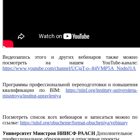
Видеозапись этого и других вебинаров также можно
посмотреть на нашем YouTube-канале:
https://www.youtube.com/channel/UCjaT-o--84VMP5A_NpdnJ1A
Программы профессиональной переподготовки и повышения
квалификации по BIM:
https://niisf.org/instituty-universiteta-
misntroya/institut-upravleniya
Посмотреть список всех вебинаров и записаться можно по
ссылке:
https://niisf.org/obuchenie/format-obucheniya/vebinary
Университет Минстроя НИИСФ РААСН
Дополнительное
профессиональное образование и отраслевые проекты