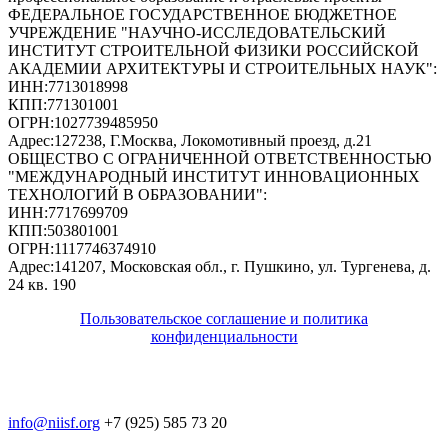
ФЕДЕРАЛЬНОЕ ГОСУДАРСТВЕННОЕ БЮДЖЕТНОЕ
УЧРЕЖДЕНИЕ "НАУЧНО-ИССЛЕДОВАТЕЛЬСКИЙ
ИНСТИТУТ СТРОИТЕЛЬНОЙ ФИЗИКИ РОССИЙСКОЙ
АКАДЕМИИ АРХИТЕКТУРЫ И СТРОИТЕЛЬНЫХ НАУК"
:
ИНН:
7713018998
КПП:
771301001
ОГРН:
1027739485950
Адрес:
127238, Г.Москва, Локомотивный проезд, д.21
ОБЩЕСТВО С ОГРАНИЧЕННОЙ ОТВЕТСТВЕННОСТЬЮ
"МЕЖДУНАРОДНЫЙ ИНСТИТУТ ИННОВАЦИОННЫХ
ТЕХНОЛОГИЙ В ОБРАЗОВАНИИ"
:
ИНН:
7717699709
КПП:
503801001
ОГРН:
1117746374910
Адрес:
141207, Московская обл., г. Пушкино, ул. Тургенева, д.
24 кв. 190
Пользовательское соглашение и политика
конфиденциальности
© 2018-2025. A.POST. Все права защищены
законодательством РФ
info@niisf.org
+7 (925) 585 73 20